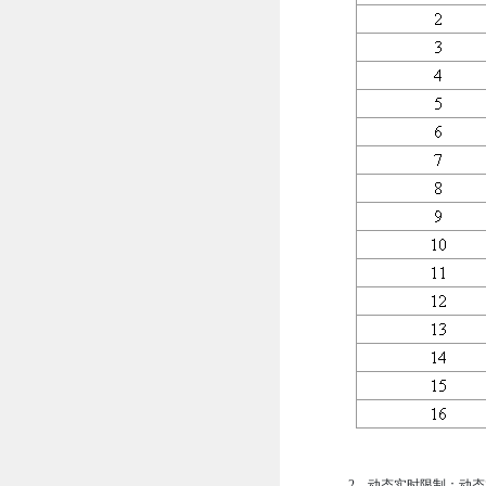
2、动态实时限制：动